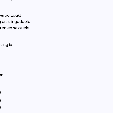
 veroorzaakt
 en is ingedeeld
hten en seksuele
ing is.
en
3
3
3