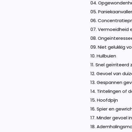
04. Opgewondenh
05. Paniekaanvalle
06. Concentratie
07. Vermoeidheid e
08. Ongeïnteresse
09. Niet gelukkig v
10. Huilbuien
11. Snel geïrriteerd z
12. Gevoel van duiz
13. Gespannen gevo
14. Tintelingen of 
15. Hoofdpijn
16. Spier en gewrich
17. Minder gevoel 
18. Ademhalingsmo