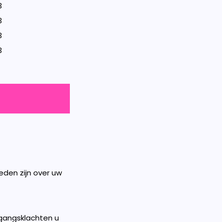
3
3
3
3
eden zijn over uw
rgangsklachten u