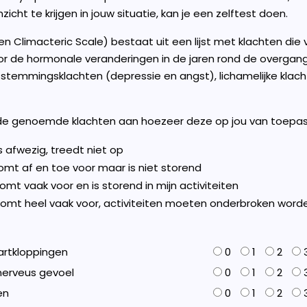
icht te krijgen in jouw situatie, kan je een zelftest doen.
en Climacteric Scale) bestaat uit een lijst met klachten die
r de hormonale veranderingen in de jaren rond de overgang
stemmingsklachten (depressie en angst), lichamelijke klac
 de genoemde klachten aan hoezeer deze op jou van toepass
is afwezig, treedt niet op
komt af en toe voor maar is niet storend
komt vaak voor en is storend in mijn activiteiten
 komt heel vaak voor, activiteiten moeten onderbroken word
hartkloppingen
0
1
2
nerveus gevoel
0
1
2
en
0
1
2