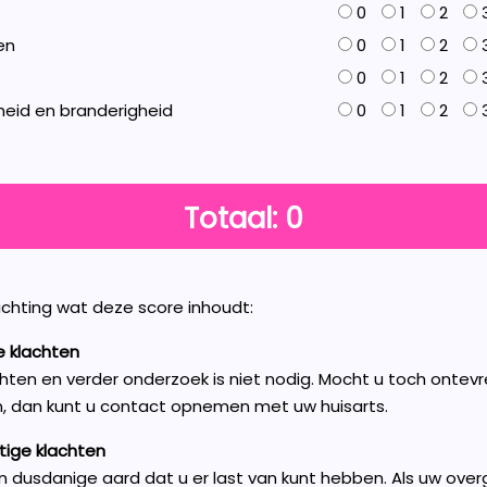
0
1
2
en
0
1
2
0
1
2
heid en branderigheid
0
1
2
Totaal:
0
ichting wat deze score inhoudt:
de klachten
chten en verder onderzoek is niet nodig. Mocht u toch ontevr
, dan kunt u contact opnemen met uw huisarts.
atige klachten
an dusdanige aard dat u er last van kunt hebben. Als uw ove