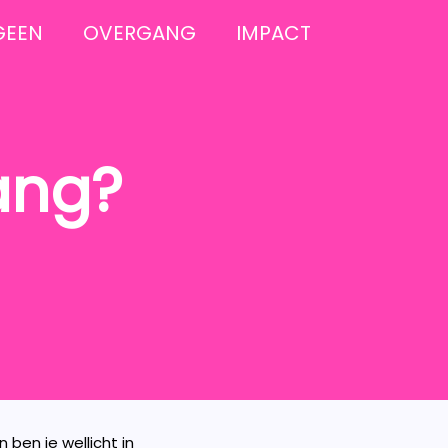
GEEN
OVERGANG
IMPACT
ang?
ben je wellicht in