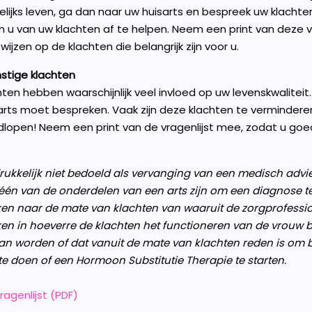
elijks leven, ga dan naar uw huisarts en bespreek uw klacht
u van uw klachten af te helpen. Neem een print van deze v
ijzen op de klachten die belangrijk zijn voor u.
nstige klachten
n hebben waarschijnlijk veel invloed op uw levenskwaliteit. D
ts moet bespreken. Vaak zijn deze klachten te verminderen. B
lopen! Neem een print van de vragenlijst mee, zodat u goed
rukkelijk niet bedoeld als vervanging van een medisch advie
 één van de onderdelen van een arts zijn om een diagnose te
eken naar de mate van klachten van waaruit de zorgprofess
en in hoeverre de klachten het functioneren van de vrouw 
an worden of dat vanuit de mate van klachten reden is om 
e doen of een Hormoon Substitutie Therapie te starten.
ragenlijst (PDF)