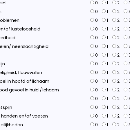
eid
0
1
2
n
0
1
2
problemen
0
1
2
n/of lusteloosheid
0
1
2
erdheid
0
1
2
oelen/ neerslachtigheid
0
1
2
0
1
2
ijn
0
1
2
eligheid, flauwvallen
0
1
2
el in hoofd of lichaam
0
1
2
dood gevoel in huid /lichaam
0
1
2
0
1
2
tspijn
0
1
2
in handen en/of voeten
0
1
2
eilijkheden
0
1
2